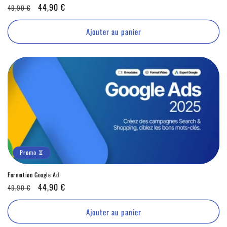
Prix
Promo
44,90 €
49,90 €
habituel
⏳
Ajouter au panier
Promo ⏳
Formation Google Ad
Prix
Promo
44,90 €
49,90 €
habituel
⏳
Ajouter au panier