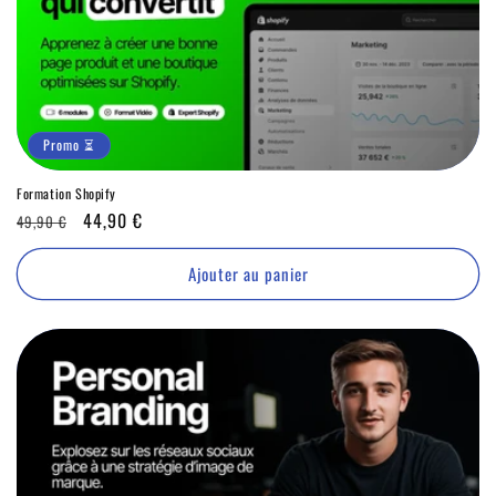
Promo ⏳
Formation Shopify
Prix
Promo
44,90 €
49,90 €
habituel
⏳
Ajouter au panier