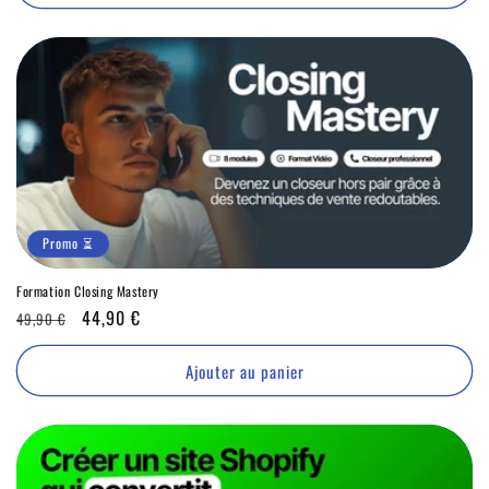
Promo ⏳
Formation Closing Mastery
Prix
Promo
44,90 €
49,90 €
habituel
⏳
Ajouter au panier