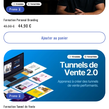
Promo ⏳
Formation Personal Branding
Prix
Promo
44,90 €
49,90 €
habituel
⏳
Ajouter au panier
Promo ⏳
Formation Tunnel de Vente