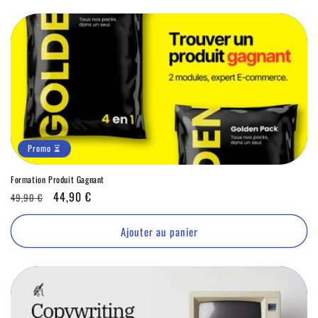
Promo ⏳
Formation Produit Gagnant
Prix
Promo
44,90 €
49,90 €
habituel
⏳
Ajouter au panier