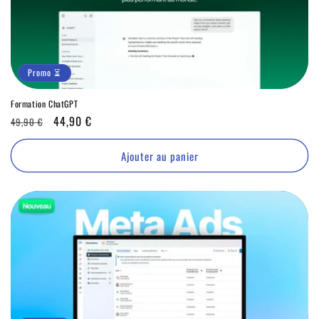
Promo ⏳
Formation ChatGPT
Prix
Promo
44,90 €
49,90 €
habituel
⏳
Ajouter au panier