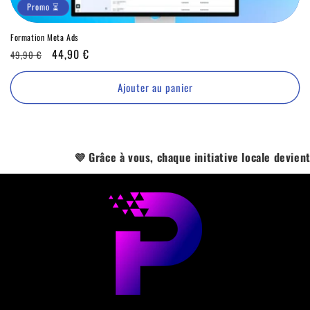
Promo ⏳
Formation Meta Ads
Prix
Promo
44,90 €
49,90 €
habituel
⏳
Ajouter au panier
💜 Grâce à vous, chaque initiative locale devient une 