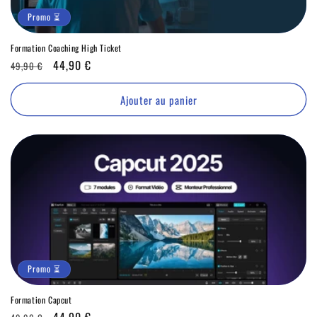
Promo ⏳
Formation Coaching High Ticket
Prix
Promo
44,90 €
49,90 €
habituel
⏳
Ajouter au panier
Promo ⏳
Formation Capcut
Prix
Promo
44,90 €