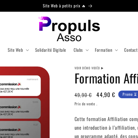
Site Web à petits prix 🔥
l
Site Web
Solidarité Digitale
Clubs
Formation
Contact
VOIR DÉMO VIDÉO ▶️
Formation Affi
Prix
Promo
44,90 €
49,90 €
Promo ⏳
habituel
⏳
Prix de vente .
Cette formation Affiliation co
une introduction à l’affiliatio
un programme adapté, des consei