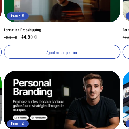
Promo ⏳
Formation Dropshipping
For
Prix
Promo
44,90 €
Pri
49,90 €
49,
habituel
⏳
hab
Ajouter au panier
Promo ⏳