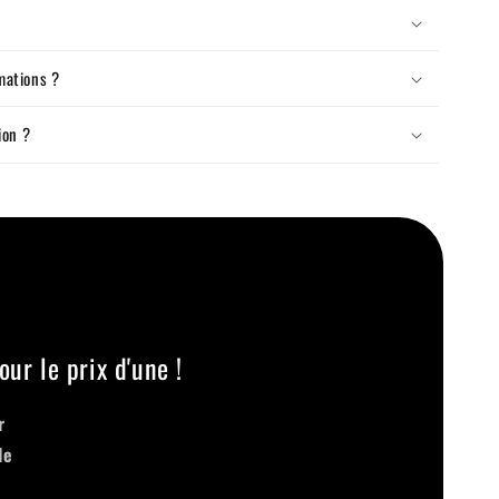
mations ?
ion ?
our le prix d'une !
r
le