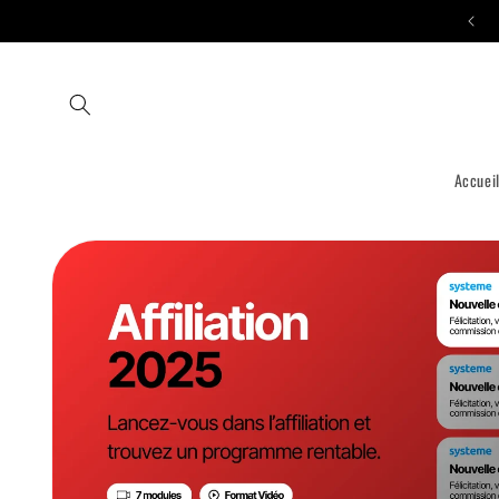
et passer
Participez à la Solidarité 💜 Digitale
au
contenu
Accuei
Passer aux
informations
produits /
formations