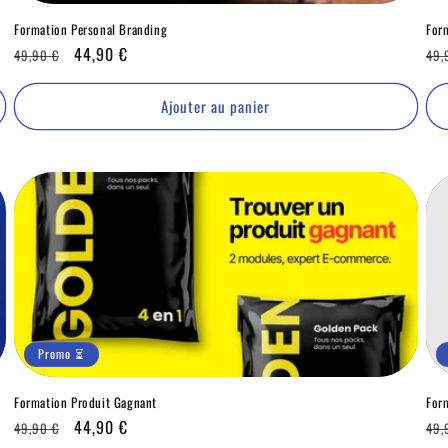
Formation Personal Branding
For
Prix
Promo
44,90 €
Pri
49,90 €
49,
habituel
⏳
hab
Ajouter au panier
Promo ⏳
Formation Produit Gagnant
For
Prix
Promo
44,90 €
Pri
49,90 €
49,