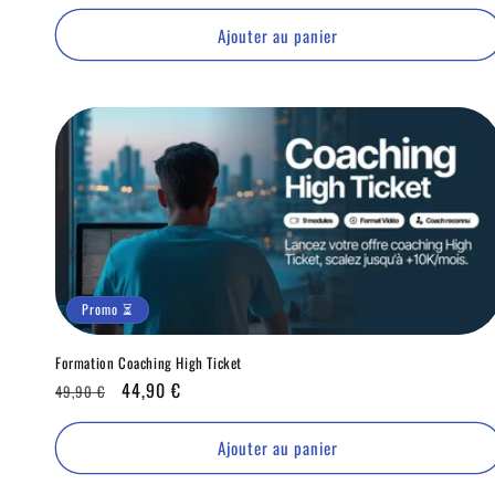
habituel
⏳
Ajouter au panier
Promo ⏳
Formation Coaching High Ticket
Prix
Promo
44,90 €
49,90 €
habituel
⏳
Ajouter au panier