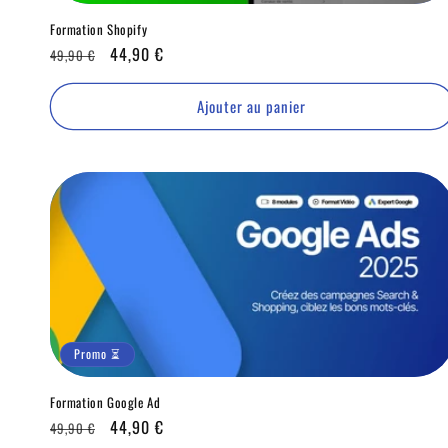
Formation Shopify
Prix
Promo
44,90 €
49,90 €
habituel
⏳
Ajouter au panier
Promo ⏳
Formation Google Ad
Prix
Promo
44,90 €
49,90 €