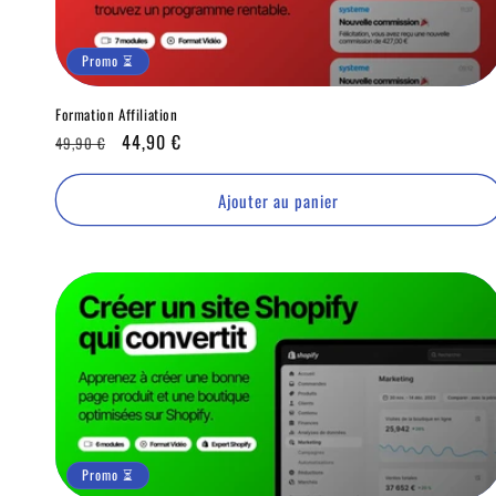
Promo ⏳
Formation Affiliation
Prix
Promo
44,90 €
49,90 €
habituel
⏳
Ajouter au panier
Promo ⏳