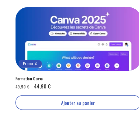
Promo ⏳
Formation Canva
Prix
Promo
44,90 €
49,90 €
habituel
⏳
Ajouter au panier