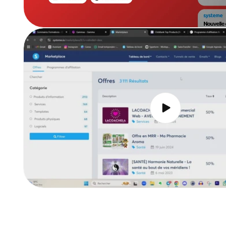
Lire
la
vidéo