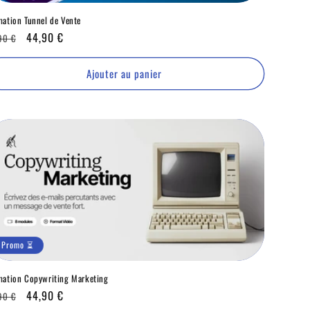
mation Tunnel de Vente
x
Promo
44,90 €
90 €
ituel
⏳
Ajouter au panier
Promo ⏳
mation Copywriting Marketing
x
Promo
44,90 €
90 €