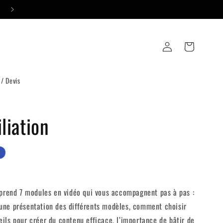
Formations 🟣 PropulsAsso
Connexion
Panier
 / Devis
liation
mprend 7 modules en vidéo qui vous accompagnent pas à pas :
n, une présentation des différents modèles, comment choisir
ls pour créer du contenu efficace, l’importance de bâtir de