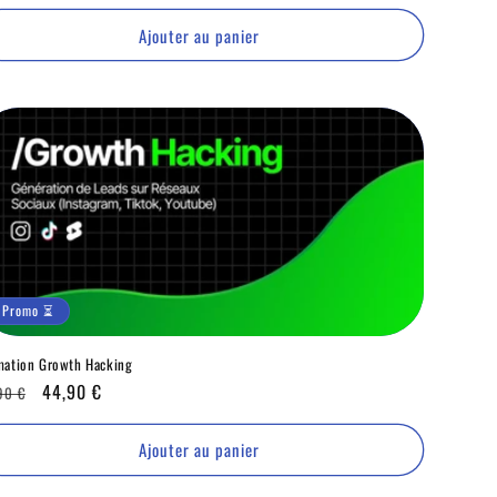
ituel
⏳
Ajouter au panier
Promo ⏳
mation Growth Hacking
x
Promo
44,90 €
90 €
ituel
⏳
Ajouter au panier