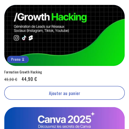
Promo ⏳
Formation Growth Hacking
Prix
Promo
44,90 €
49,90 €
habituel
⏳
Ajouter au panier