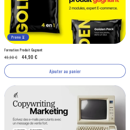
Promo ⏳
Formation Produit Gagnant
Prix
Promo
44,90 €
49,90 €
habituel
⏳
Ajouter au panier