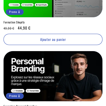
Promo ⏳
Formation Shopify
Prix
Promo
44,90 €
49,90 €
habituel
⏳
Ajouter au panier
Promo ⏳