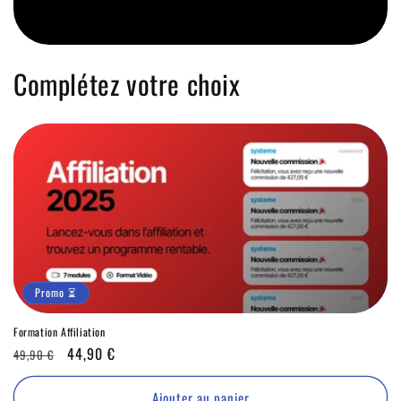
Complétez votre choix
Promo ⏳
Formation Affiliation
Prix
Promo
44,90 €
49,90 €
habituel
⏳
Ajouter au panier