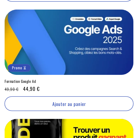
Promo ⏳
Formation Google Ad
Prix
Promo
44,90 €
49,90 €
habituel
⏳
Ajouter au panier