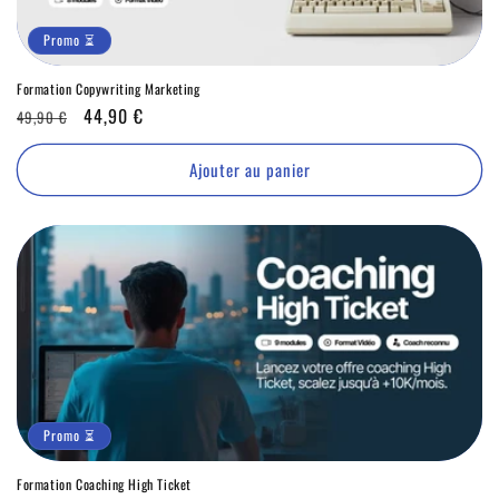
Promo ⏳
Formation Copywriting Marketing
Prix
Promo
44,90 €
49,90 €
habituel
⏳
Ajouter au panier
Promo ⏳
Formation Coaching High Ticket