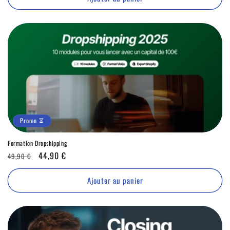
Promo ⏳
Formation Dropshipping
Prix
Promo
44,90 €
49,90 €
habituel
⏳
Ajouter au panier