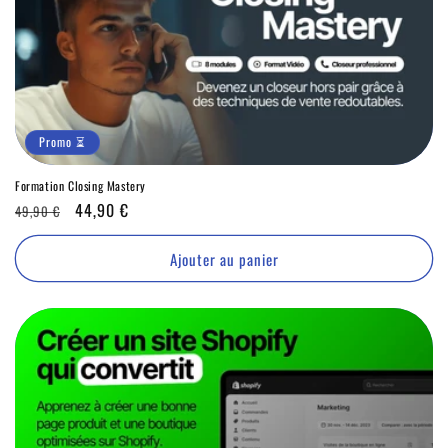
Promo ⏳
Formation Closing Mastery
Prix
Promo
44,90 €
49,90 €
habituel
⏳
Ajouter au panier