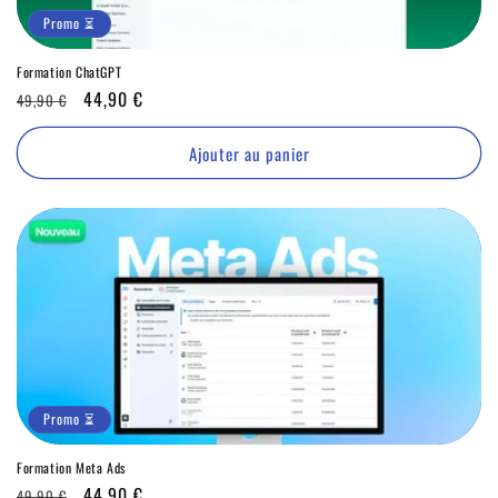
Promo ⏳
Formation ChatGPT
Prix
Promo
44,90 €
49,90 €
habituel
⏳
Ajouter au panier
Promo ⏳
Formation Meta Ads
Prix
Promo
44,90 €
49,90 €