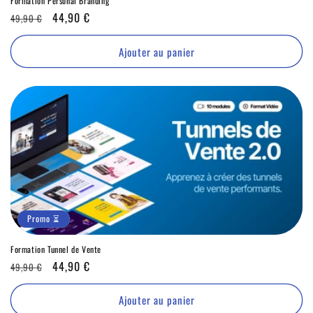
Formation Personal Branding
Prix
Promo
44,90 €
49,90 €
habituel
⏳
Ajouter au panier
Promo ⏳
Formation Tunnel de Vente
Prix
Promo
44,90 €
49,90 €
habituel
⏳
Ajouter au panier