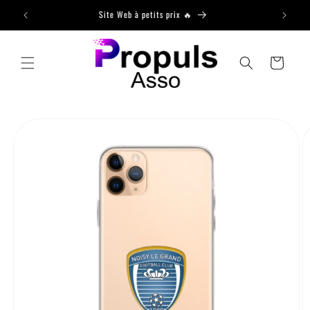
et passer
Site Web à petits prix 🔥
au
contenu
Panier
Passer aux
informations
produits /
formations