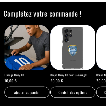
Complétez votre commande !
Flocage Noisy FC
Coque Noisy FC pour Samsung®
Coque N
Prix
10,00 €
Prix
20,00 €
Prix
20,00
habituel
habituel
habit
Ajouter au panier
Choisir des options
C