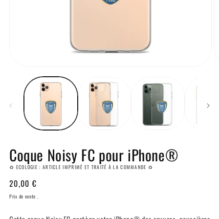
Coque Noisy FC pour iPhone®
♻️ ECOLOGIE : ARTICLE IMPRIMÉ ET TRAITÉ À LA COMMANDE ♻️
Prix
20,00 €
habituel
Prix de vente .