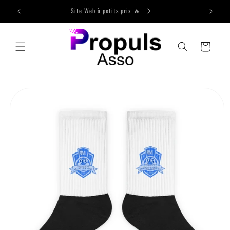
et passer
Site Web à petits prix 🔥
au
contenu
Panier
Passer aux
informations
produits /
formations