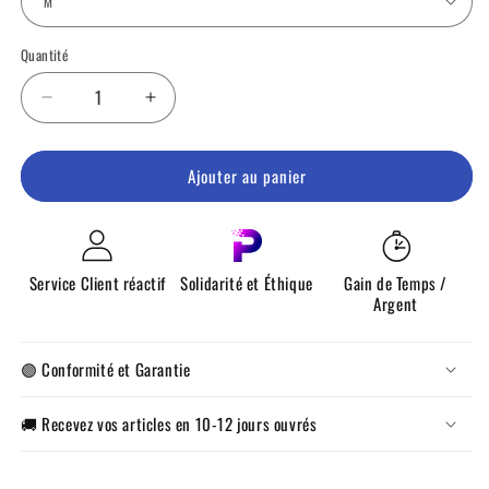
Quantité
Quantité
Réduire
Augmenter
la
la
quantité
quantité
Ajouter au panier
de
de
Chaussettes
Chaussettes
FC
FC
Montfermeil
Montfermeil
Service Client réactif
Solidarité et Éthique
Gain de Temps /
Argent
🟣 Conformité et Garantie
🚚 Recevez vos articles en 10-12 jours ouvrés