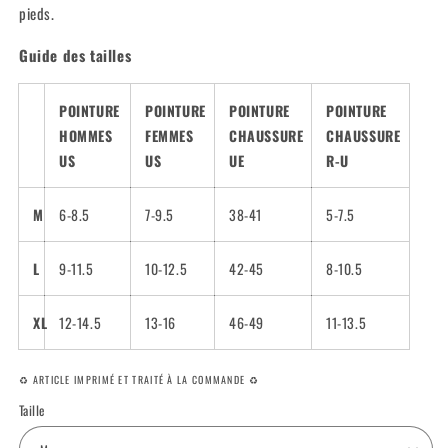
pieds.
Guide des tailles
POINTURE
POINTURE
POINTURE
POINTURE
HOMMES
FEMMES
CHAUSSURE
CHAUSSURE
US
US
UE
R-U
M
6-8.5
7-9.5
38-41
5-7.5
L
9-11.5
10-12.5
42-45
8-10.5
XL
12-14.5
13-16
46-49
11-13.5
♻️ ARTICLE IMPRIMÉ ET TRAITÉ À LA COMMANDE ♻️
Taille