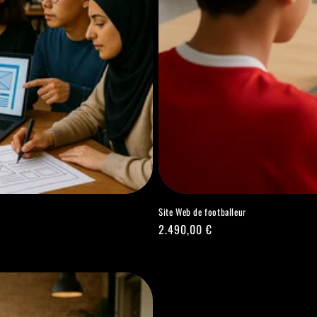
Site Web de footballeur
Prix
2.490,00 €
habituel