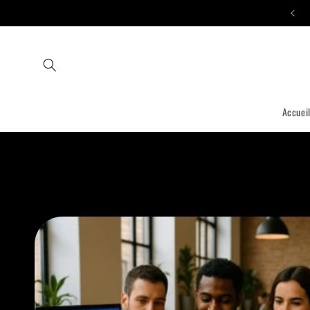
et passer
Participez à la Solidarité 💜 Digitale
au
contenu
Accuei