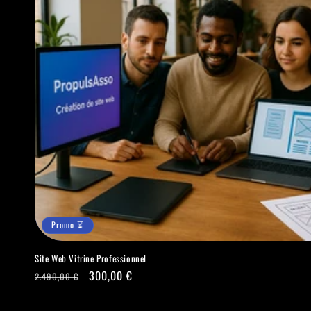
Promo ⏳
Site Web Vitrine Professionnel
Prix
Promo
300,00 €
2.490,00 €
habituel
⏳