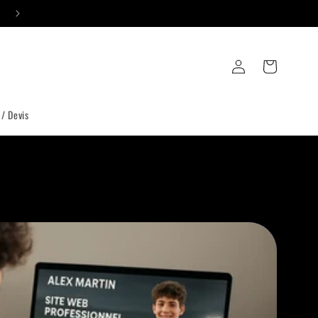
Formations 🟣 PropulsAsso
Connexion
Panier
 / Devis